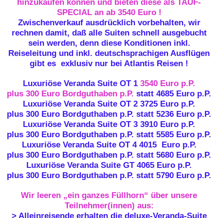
hinzukaufen können und bieten diese als
TAUF-
SPECIAL an ab 3540 Euro !
Zwischenverkauf ausdrücklich vorbehalten, wir
rechnen damit, daß alle Suiten schnell ausgebucht
sein werden, denn diese Konditionen inkl.
Reiseleitung und inkl. deutschsprachigen Ausflügen
gibt es exklusiv nur bei Atlantis Reisen !
Luxuriöse Veranda Suite OT 1
3540 Euro p.P.
plus 300 Euro Bordguthaben p.P.
statt 4685 Euro p.P.
Luxuriöse Veranda Suite OT 2
3725 Euro p.P.
plus 300 Euro Bordguthaben p.P.
statt 5236 Euro p.P.
Luxuriöse Veranda Suite OT 3
3910 Euro p.P.
plus 300 Euro Bordguthaben p.P.
statt 5585 Euro p.P.
Luxuriöse Veranda Suite OT 4
4015 Euro p.P.
plus 300 Euro Bordguthaben p.P.
statt 5680 Euro p.P.
Luxuriöse Veranda Suite GT
4065 Euro p.P.
plus 300 Euro Bordguthaben p.P.
statt 5790 Euro p.P.
Wir leeren „ein ganzes Füllhorn“ über unsere
Teilnehmer(innen) aus:
>
Alleinreisende
erhalten die
deluxe-Veranda-Suite