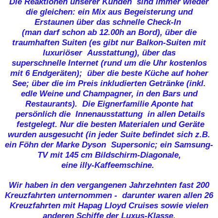
Die Reaktionen unserer Kunden sind immer wieder
die gleichen: ein Mix aus Begeisterung und
Erstaunen über das schnelle Check-In
(man darf schon ab 12.00h an Bord), über die
traumhaften Suiten (es gibt nur Balkon-Suiten mit
luxuriöser Ausstattung), über das
superschnelle Internet (rund um die Uhr kostenlos
mit 6 Endgeräten); über die beste Küche auf hoher
See; über die im Preis inkludierten Getränke (inkl.
edle Weine und Champagner, in den Bars und
Restaurants). Die Eignerfamilie Aponte hat
persönlich die Innenausstattung
in allen Details
festgelegt.
Nur die besten Materialen und Geräte
wurden ausgesucht (in jeder Suite befindet sich z.B.
ein Föhn der Marke Dyson Supersonic;
ein Samsung-
TV mit 145 cm Bildschirm-Diagonale,
eine illy-Kaffeemschine.
Wir haben in den vergangenen Jahrzehnten fast 200
Kreuzfahrten unternommen - darunter waren allen 26
Kreuzfahrten mit Hapag Lloyd Cruises sowie vielen
anderen Schiffe der Luxus-Klasse.