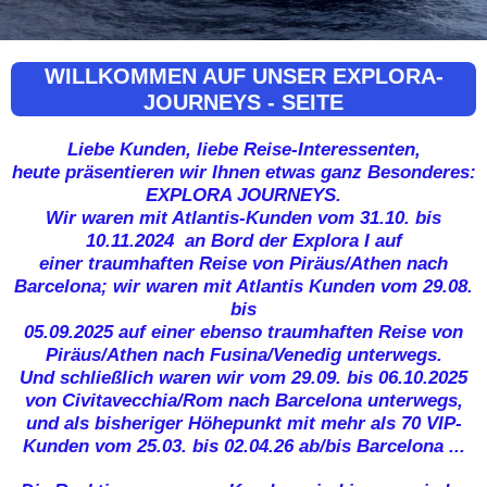
WILLKOMMEN AUF UNSER EXPLORA-
JOURNEYS - SEITE
Liebe Kunden, liebe Reise-Interessenten,
heute präsentieren wir Ihnen etwas ganz Besonderes:
EXPLORA JOURNEYS.
Wir waren mit Atlantis-Kunden vom 31.10. bis
10.11.2024 an Bord der Explora I auf
einer traumhaften Reise von Piräus/Athen nach
Barcelona; wir waren mit Atlantis Kunden vom 29.08.
bis
05.09.2025 auf einer ebenso traumhaften Reise von
Piräus/Athen nach Fusina/Venedig unterwegs.
Und schließlich waren wir vom 29.09. bis 06.10.2025
von Civitavecchia/Rom nach Barcelona unterwegs,
und als bisheriger Höhepunkt mit mehr als 70 VIP-
Kunden vom 25.03. bis 02.04.26 ab/bis Barcelona ...