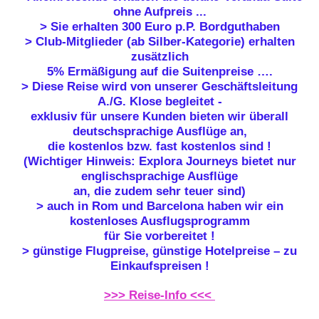
ohne Aufpreis
...
> Sie erhalten
300 Euro p.P. Bordguthaben
>
Club-Mitglieder
(ab Silber-Kategorie) erhalten
zusätzlich
5% Ermäßigung auf die Suitenpreise …
.
>
Diese Reise wird von unserer
Geschäftsleitung
A./G. Klose begleitet
-
exklusiv für unsere Kunden bieten wir
überall
deutschsprachige Ausflüge
an
,
die kostenlos bzw. fast kostenlos sind !
(Wichtiger Hinweis: Explora Journeys bietet nur
englischsprachige Ausflüge
an, die zudem sehr teuer sind)
> auch in Rom und Barcelona haben wir ein
kostenloses Ausflugsprogramm
für Sie vorbereitet !
>
günstige Flugpreise, günstige Hotelpreise
– zu
Einkaufspreisen !
>>> Reise-Info <<<