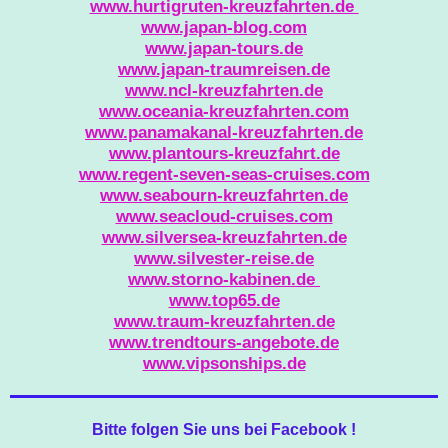
www.hurtigruten-kreuzfahrten.de
www.japan-blog.com
www.japan-tours.de
www.japan-traumreisen.de
www.ncl-kreuzfahrten.de
www.oceania-kreuzfahrten.com
www.panamakanal-kreuzfahrten.de
www.plantours-kreuzfahrt.de
www.regent-seven-seas-cruises.com
www.seabourn-kreuzfahrten.de
www.seacloud-cruises.com
www.silversea-kreuzfahrten.de
www.silvester-reise.de
www.storno-kabinen.de
www.top65.de
www.traum-kreuzfahrten.de
www.trendtours-angebote.de
www.vipsonships.de
Bitte folgen Sie uns bei Facebook !