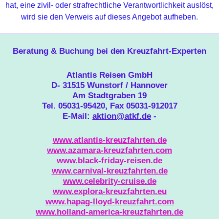
hat, eine zivil- oder strafrechtliche Verantwortlichkeit auslöst,
wird sie den Verweis auf dieses Angebot aufheben.
Beratung & Buchung bei den Kreuzfahrt-Experten
Atlantis Reisen GmbH
D- 31515 Wunstorf / Hannover
Am Stadtgraben 19
Tel. 05031-95420, Fax 05031-912017
E-Mail:
aktion@atkf.de
-
www.atlantis-kreuzfahrten.de
www.azamara-kreuzfahrten.com
www.black-friday-reisen.de
www.carnival-kreuzfahrten.de
www.celebrity-cruise.de
www.explora-kreuzfahrten.eu
www.hapag-lloyd-kreuzfahrt.com
www.holland-america-kreuzfahrten.de