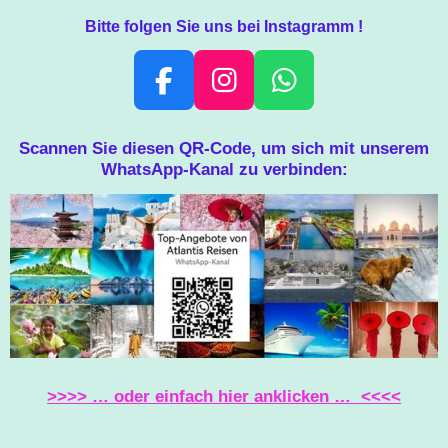
Bitte folgen Sie uns bei Instagramm !
F
I
W
A
N
H
C
S
A
Scannen Sie diesen QR-Code, um sich mit unserem
WhatsApp-Kanal zu verbinden:
E
T
T
B
A
S
O
G
A
O
R
P
K
A
P
M
>>>> … oder einfach hier anklicken … <<<<