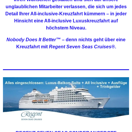
unglaublichen Mitarbeiter verlassen, die sich um jedes
Detail Ihrer All-inclusive-Kreuzfahrt kümmern – in jeder
Hinsicht eine All-inclusive Luxuskreuzfahrt auf
höchstem Niveau.
Nobody Does It Better™
– denn nichts geht über eine
Kreuzfahrt mit
Regent Seven Seas Cruises®
.