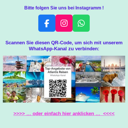
Bitte folgen Sie uns bei Instagramm !
F
I
W
A
N
H
C
S
A
Scannen Sie diesen QR-Code, um sich mit unserem
WhatsApp-Kanal zu verbinden:
E
T
T
B
A
S
O
G
A
O
R
P
K
A
P
M
>>>> … oder einfach hier anklicken … <<<<