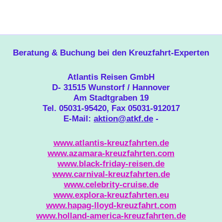
Beratung & Buchung bei den Kreuzfahrt-Experten
Atlantis Reisen GmbH
D- 31515 Wunstorf / Hannover
Am Stadtgraben 19
Tel. 05031-95420, Fax 05031-912017
E-Mail:
aktion@atkf.de
-
www.atlantis-kreuzfahrten.de
www.azamara-kreuzfahrten.com
www.black-friday-reisen.de
www.carnival-kreuzfahrten.de
www.celebrity-cruise.de
www.explora-kreuzfahrten.eu
www.hapag-lloyd-kreuzfahrt.com
www.holland-america-kreuzfahrten.de