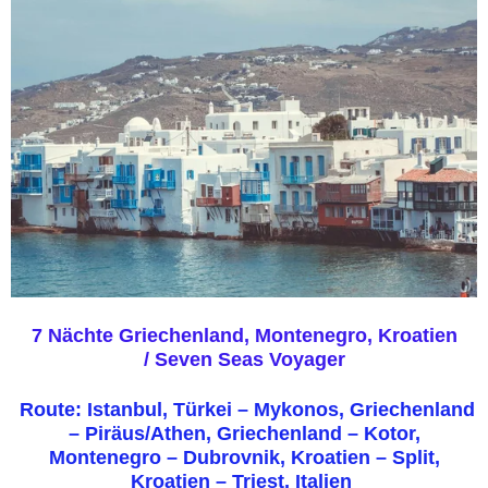
7 Nächte Griechenland, Montenegro, Kroatien
/
Seven Seas Voyager
Route: Istanbul, Türkei – Mykonos, Griechenland
– Piräus/Athen, Griechenland – Kotor,
Montenegro – Dubrovnik, Kroatien – Split,
Kroatien – Triest, Italien