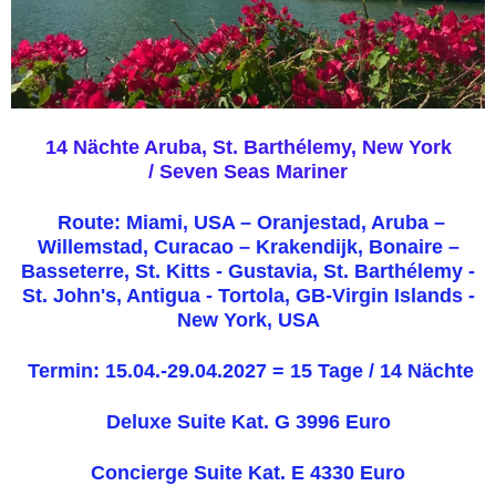
14 Nächte Aruba, St. Barthélemy, New York
/
Seven Seas Mariner
Route: Miami, USA – Oranjestad, Aruba –
Willemstad, Curacao – Krakendijk, Bonaire –
Basseterre, St. Kitts - Gustavia, St. Barthélemy -
St. John's, Antigua - Tortola, GB-Virgin Islands -
New York, USA
Termin: 15.04.-29.04.2027 = 15 Tage / 14 Nächte
Deluxe Suite Kat. G 3996 Euro
Concierge Suite Kat. E 4330 Euro