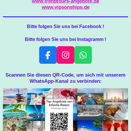
www.trendtours-angebote.de
www.vipsonships.de
Bitte folgen Sie uns bei Facebook !
Bitte folgen Sie uns bei Instagramm !
F
I
W
A
N
H
C
S
A
Scannen Sie diesen QR-Code, um sich mit unserem
WhatsApp-Kanal zu verbinden:
E
T
T
B
A
S
O
G
A
O
R
P
K
A
P
M