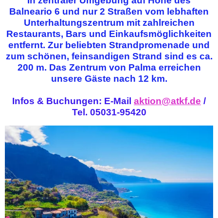
In zentraler Umgebung auf Höhe des
Balneario 6 und nur 2 Straßen vom lebhaften
Unterhaltungszentrum mit zahlreichen
Restaurants, Bars und Einkaufsmöglichkeiten
entfernt. Zur beliebten Strandpromenade und
zum schönen, feinsandigen Strand sind es ca.
200 m. Das Zentrum von Palma erreichen
unsere Gäste nach 12 km.
Infos & Buchungen: E-Mail
aktion@atkf.de
/
Tel. 05031-95420