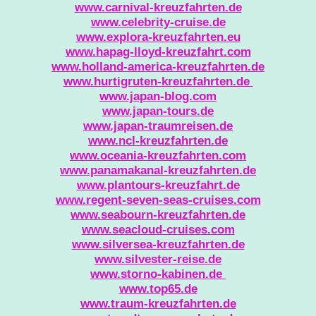
www.carnival-kreuzfahrten.de
www.celebrity-cruise.de
www.explora-kreuzfahrten.eu
www.hapag-lloyd-kreuzfahrt.com
www.holland-america-kreuzfahrten.de
www.hurtigruten-kreuzfahrten.de
www.japan-blog.com
www.japan-tours.de
www.japan-traumreisen.de
www.ncl-kreuzfahrten.de
www.oceania-kreuzfahrten.com
www.panamakanal-kreuzfahrten.de
www.plantours-kreuzfahrt.de
www.regent-seven-seas-cruises.com
www.seabourn-kreuzfahrten.de
www.seacloud-cruises.com
www.silversea-kreuzfahrten.de
www.silvester-reise.de
www.storno-kabinen.de
www.top65.de
www.traum-kreuzfahrten.de