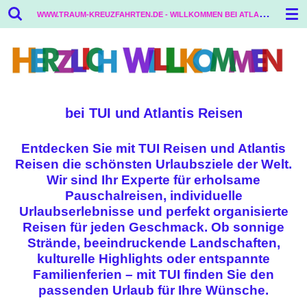
W
WW.TRAUM-KREUZFAHRTEN.DE - WILLKOMMEN BEI ATLANTIS REISEN
Zum
Hauptinhalt
springen
bei TUI und Atlantis Reisen
Entdecken Sie mit TUI Reisen und Atlantis
Reisen die schönsten Urlaubsziele der Welt.
Wir sind Ihr Experte für erholsame
Pauschalreisen, individuelle
Urlaubserlebnisse und perfekt organisierte
Reisen für jeden Geschmack. Ob sonnige
Strände, beeindruckende Landschaften,
kulturelle Highlights oder entspannte
Familienferien – mit TUI finden Sie den
passenden Urlaub für Ihre Wünsche.