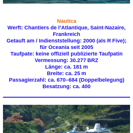
Nautica
Werft: Chantiers de l’Atlantique, Saint‑Nazaire,
Frankreich
Getauft am / Indienststellung: 2000 (als R Five);
für Oceania seit 2005
Taufpate: keine offiziell publizierte Taufpatin
Vermessung: 30.277 BRZ
Länge: ca. 181 m
Breite: ca. 25 m
Passagierzahl: ca. 670–684 (Doppelbelegung)
Besatzung: ca. 400