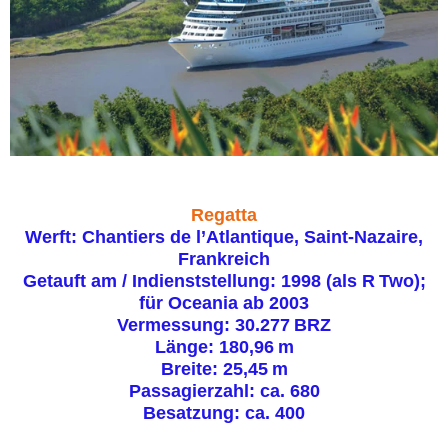
Regatta
Werft: Chantiers de l’Atlantique, Saint‑Nazaire,
Frankreich
Getauft am / Indienststellung: 1998 (als R Two);
für Oceania ab 2003
Vermessung: 30.277 BRZ
Länge: 180,96 m
Breite: 25,45 m
Passagierzahl: ca. 680
Besatzung: ca. 400