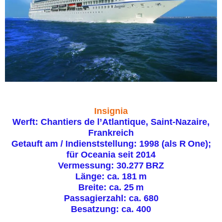
Insignia
Werft: Chantiers de l’Atlantique, Saint‑Nazaire,
Frankreich
Getauft am / Indienststellung: 1998 (als R One);
für Oceania seit 2014
Vermessung: 30.277 BRZ
Länge: ca. 181 m
Breite: ca. 25 m
Passagierzahl: ca. 680
Besatzung: ca. 400