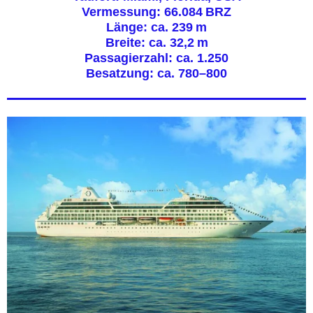
Vermessung: 66.084 BRZ
Länge: ca. 239 m
Breite: ca. 32,2 m
Passagierzahl: ca. 1.250
Besatzung: ca. 780–800