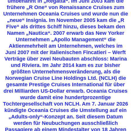
umbenannt in „Regatta“. Im Juni 2003 kam die
frühere „R One“ von Renaissance Cruises zum
Unternehmen Oceania Cruises und wurde nun die
„neue“ Insignia. Im November 2005 kam die „R
Five“ als drittes Schiff hinzu, dieses bekam den
Namen „Nautica“. 2007 erwarb das New Yorker
Unternehmen „Apollo Management“ die
Aktienmehrheit am Unternehmen, welches im
Juni 2007 mit der italienischen Fincatieri – Werft
Verträge über zwei Neubauten abschloss: Marina
und Riviera. Im Jahr 2014 kam es zur bisher
größten Unternehmensveränderung, als die
Norwegian Cruise Line Holdings Ltd. (NCLH) die
gesamte Prestige Cruises International für über
drei Milliarden US-Dollar erwarb. Oceania Cruises
wurde damit eine hundertprozentige
Tochtergesellschaft von NCLH. Am 7. Januar 2026
kündigte Oceania Cruises die Umstellung auf ein
„Adults-only“-Konzept an. Seit diesem Datum
werden für Neubuchungen ausschließlich
Passagiere ab einem Mindestalter von 18 Jahren