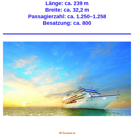
Länge: ca. 239 m
Breite: ca. 32,2 m
Passagierzahl: ca. 1.250–1.258
Besatzung: ca. 800
Sirena