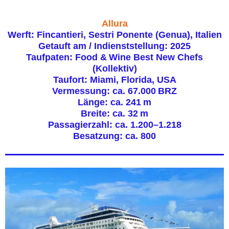
Allura
Werft: Fincantieri, Sestri Ponente (Genua), Italien
Getauft am / Indienststellung: 2025
Taufpaten: Food & Wine Best New Chefs
(Kollektiv)
Taufort: Miami, Florida, USA
Vermessung: ca. 67.000 BRZ
Länge: ca. 241 m
Breite: ca. 32 m
Passagierzahl: ca. 1.200–1.218
Besatzung: ca. 800