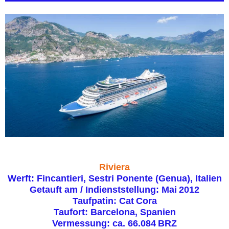
Riviera
Werft: Fincantieri, Sestri Ponente (Genua), Italien
Getauft am / Indienststellung: Mai 2012
Taufpatin: Cat Cora
Taufort: Barcelona, Spanien
Vermessung: ca. 66.084 BRZ