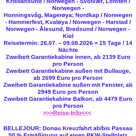
Kristiansund / Norwegen - Svolvær, Lofoten /
Norwegen -
Honningsvåg, Magerøya; Nordkap / Norwegen
- Hammerfest, Kvaløya / Norwegen - Harstad /
Norwegen - Ålesund, Bredsund / Norwegen -
Kiel
Reisetermin: 26.07. – 09.08.2026 = 15 Tage / 14
Nächte
Zweibett Garantiekabine innen, ab 2139 Euro
pro Person
Zweibett Garantiekabine außen mit Bullauge,
ab 2699 Euro pro Person
Zweibett Garantiekabine außen mit Fenster, ab
2949 Euro pro Person
Zweibett Garantiekabine Balkon, ab 4479 Euro
pro Person
>>>Reise-Info<<<
BELLEJOUR: Donau Kreuzfahrt ab/bis Passau
50 % Ermäßigung auf einen PKW-Stellplatz