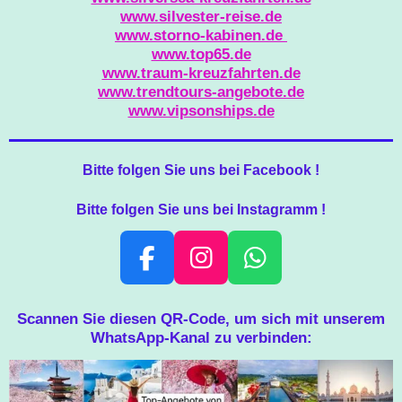
www.silvester-reise.de
www.storno-kabinen.de
www.top65.de
www.traum-kreuzfahrten.de
www.trendtours-angebote.de
www.vipsonships.de
Bitte folgen Sie uns bei Facebook !
Bitte folgen Sie uns bei Instagramm !
F
I
W
A
N
H
C
S
A
Scannen Sie diesen QR-Code, um sich mit unserem
WhatsApp-Kanal zu verbinden:
E
T
T
B
A
S
O
G
A