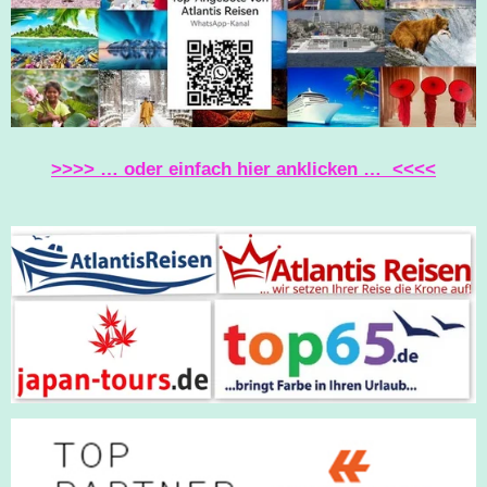
O
R
P
K
A
P
M
>>>> … oder einfach hier anklicken … <<<<