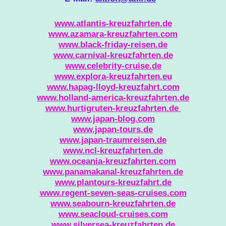
www.atlantis-kreuzfahrten.de
www.azamara-kreuzfahrten.com
www.black-friday-reisen.de
www.carnival-kreuzfahrten.de
www.celebrity-cruise.de
www.explora-kreuzfahrten.eu
www.hapag-lloyd-kreuzfahrt.com
www.holland-america-kreuzfahrten.de
www.hurtigruten-kreuzfahrten.de
www.japan-blog.com
www.japan-tours.de
www.japan-traumreisen.de
www.ncl-kreuzfahrten.de
www.oceania-kreuzfahrten.com
www.panamakanal-kreuzfahrten.de
www.plantours-kreuzfahrt.de
www.regent-seven-seas-cruises.com
www.seabourn-kreuzfahrten.de
www.seacloud-cruises.com
www.silversea-kreuzfahrten.de