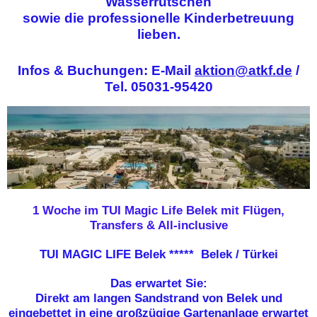
Wasserrutschen
sowie die professionelle Kinderbetreuung
lieben.
Infos & Buchungen: E-Mail
aktion@atkf.de
/
Tel. 05031-95420
1 Woche im TUI Magic Life Belek mit Flügen,
Transfers & All-inclusive
TUI MAGIC LIFE Belek ***** Belek / Türkei
Das erwartet Sie:
Direkt am langen Sandstrand von Belek und
eingebettet in eine großzügige Gartenanlage erwartet