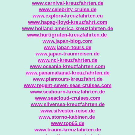
www.carnival-kreuzfahrten.de
www.celebrity-cruise.de
www.explora-kreuzfahrten.eu
www.hapag-lloyd-kreuzfahrt.com
www.holland-america-kreuzfahrten.de
www.hurtigruten-kreuzfahrten.de
www.japan-blog.com
www.japan-tours.de
www.japan-traumreisen.de
www.ncl-kreuzfahrten.de
www.oceania-kreuzfahrten.com
www.panamakanal-kreuzfahrten.de
www.plantours-kreuzfahrt.de
www.regent-seven-seas-cruises.com
www.seabourn-kreuzfahrten.de
www.seacloud-cruises.com
www.silversea-kreuzfahrten.de
www.silvester-reise.de
www.storno-kabinen.de
www.top65.de
www.traum-kreuzfahrten.de