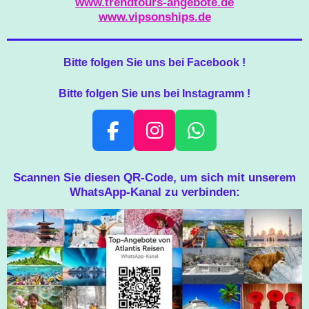
www.trendtours-angebote.de
www.vipsonships.de
Bitte folgen Sie uns bei Facebook !
Bitte folgen Sie uns bei Instagramm !
F
I
W
A
N
H
C
S
A
Scannen Sie diesen QR-Code, um sich mit unserem
WhatsApp-Kanal zu verbinden:
E
T
T
B
A
S
O
G
A
O
R
P
K
A
P
M